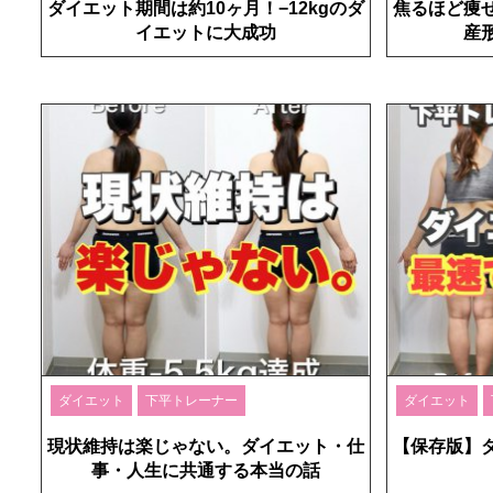
ダイエット期間は約10ヶ月！−12kgのダ
焦るほど痩
イエットに大成功
産
ダイエット
下平トレーナー
ダイエット
現状維持は楽じゃない。ダイエット・仕
【保存版】
事・人生に共通する本当の話