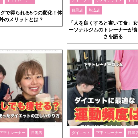
目黒店
駒込店
グで得られる5つの変化！体
外のメリットとは？
「人を良くすると書いて食」女
ーソナルジムのトレーナーが食
さを語る
下平トレーナー
目黒店
ダイエット
下平トレーナー
目黒