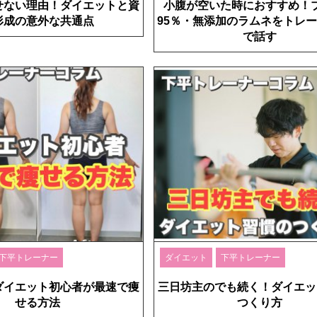
せない理由！ダイエットと資
小腹が空いた時におすすめ！
形成の意外な共通点
95％・無添加のラムネをトレ
で話す
下平トレーナー
ダイエット
下平トレーナー
ダイエット初心者が最速で痩
三日坊主のでも続く！ダイエッ
せる方法
つくり方