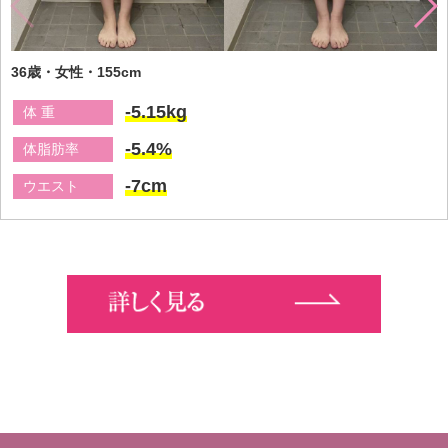
36歳・女性・155cm
-5.15kg
体 重
-5.4%
体脂肪率
-7cm
ウエスト