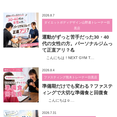
2026.8.7
ダイエットボディデザイン山野邊トレーナー目
黒店
運動がずっと苦手だった30・40
代の女性の方。パーソナルジムっ
て正直アリ？💪
こんにちは！NEXT GYM T....
2026.8.4
ファスティング熊木トレーナー目黒店
準備期だけでも変わる？ファステ
ィングで大切な準備食と回復食
こんにちは☺....
2026.7.31