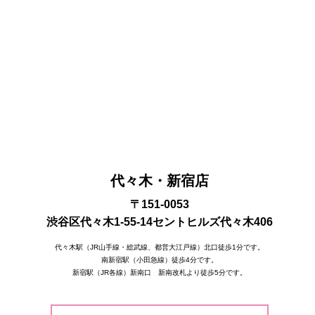
代々木・新宿店
〒151-0053
渋谷区代々木1-55-14セントヒルズ代々木406
代々木駅（JR山手線・総武線、都営大江戸線）北口徒歩1分です。
南新宿駅（小田急線）徒歩4分です。
新宿駅（JR各線）新南口 新南改札より徒歩5分です。