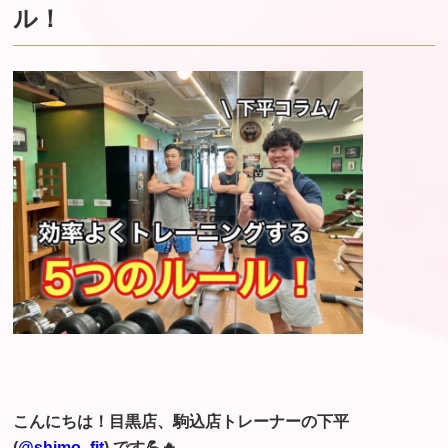
ル！
こんにちは！目黒店、駒込店トレーナーの下平
(
@shimo_fit
) です💪🔥