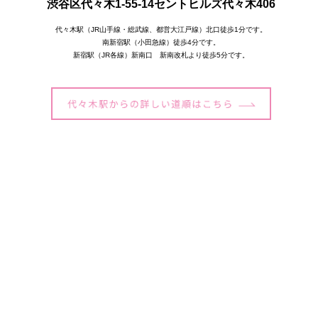
渋谷区代々木1-55-14セントヒルズ代々木406
代々木駅（JR山手線・総武線、都営大江戸線）北口徒歩1分です。
南新宿駅（小田急線）徒歩4分です。
新宿駅（JR各線）新南口 新南改札より徒歩5分です。