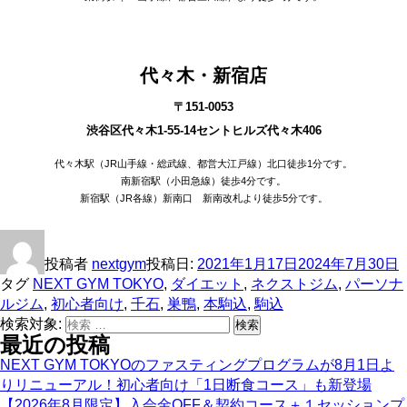
代々木・新宿店
〒151-0053
渋谷区代々木1-55-14セントヒルズ代々木406
代々木駅（JR山手線・総武線、都営大江戸線）北口徒歩1分です。
南新宿駅（小田急線）徒歩4分です。
新宿駅（JR各線）新南口 新南改札より徒歩5分です。
投稿者
nextgym
投稿日:
2021年1月17日
2024年7月30日
タグ
NEXT GYM TOKYO
,
ダイエット
,
ネクストジム
,
パーソナ
ルジム
,
初心者向け
,
千石
,
巣鴨
,
本駒込
,
駒込
検索対象:
検索
最近の投稿
NEXT GYM TOKYOのファスティングプログラムが8月1日よ
りリニューアル！初心者向け「1日断食コース」も新登場
【2026年8月限定】入会金OFF＆契約コース＋１セッションプ