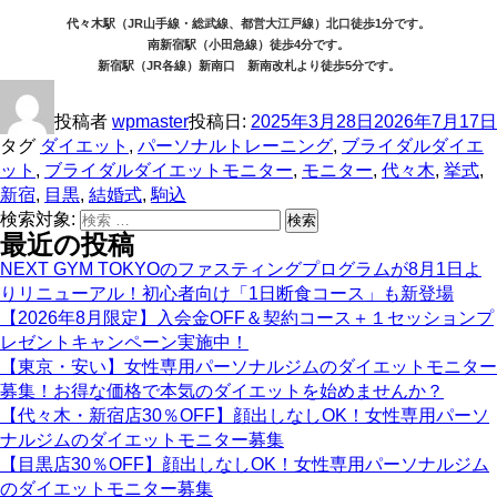
代々木駅（JR山手線・総武線、都営大江戸線）北口徒歩1分です。
南新宿駅（小田急線）徒歩4分です。
新宿駅（JR各線）新南口 新南改札より徒歩5分です。
投稿者
wpmaster
投稿日:
2025年3月28日
2026年7月17日
タグ
ダイエット
,
パーソナルトレーニング
,
ブライダルダイエ
ット
,
ブライダルダイエットモニター
,
モニター
,
代々木
,
挙式
,
新宿
,
目黒
,
結婚式
,
駒込
検索対象:
検索
最近の投稿
NEXT GYM TOKYOのファスティングプログラムが8月1日よ
りリニューアル！初心者向け「1日断食コース」も新登場
【2026年8月限定】入会金OFF＆契約コース＋１セッションプ
レゼントキャンペーン実施中！
【東京・安い】女性専用パーソナルジムのダイエットモニター
募集！お得な価格で本気のダイエットを始めませんか？
【代々木・新宿店30％OFF】顔出しなしOK！女性専用パーソ
ナルジムのダイエットモニター募集
【目黒店30％OFF】顔出しなしOK！女性専用パーソナルジム
のダイエットモニター募集