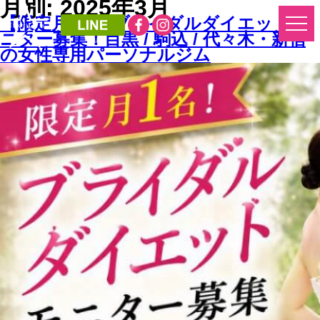
月別: 2025年3月
【限定月1名】ブライダルダイエットモ
ニター募集！目黒 / 駒込 / 代々木・新宿
の女性専用パーソナルジム