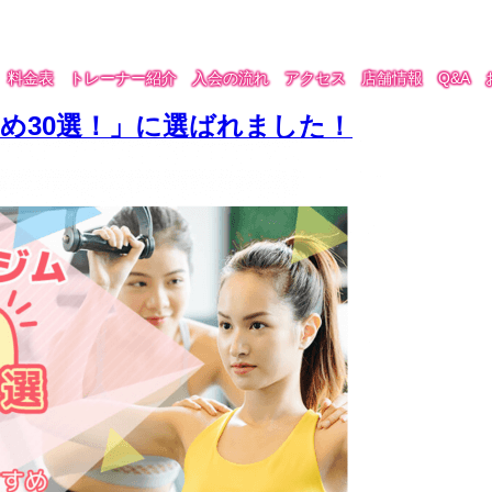
料金表
トレーナー紹介
入会の流れ
アクセス
店舗情報
Q&A
め30選！」に選ばれました！