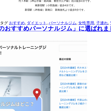
代々木駅（JR山手線・総武線、都営大江戸線）北口徒歩1分です。
南新宿駅（小田急線）徒歩4分です。
新宿駅（JR各線）新南口 新南改札より徒歩5分です。
タグ
おすすめ
,
ダイエット
,
パーソナルジム
,
女性専用
,
子連れ
,
のおすすめパーソナルジム」に選ばれま