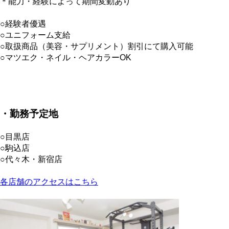
＊能力・経験によって期間変動あり
○経験者優遇
○ユニフォーム支給
○取扱商品（美容・サプリメント）割引にて購入可能
○マツエク・ネイル・ヘアカラーOK
・
勤務予定地
○目黒店
○駒込店
○代々木・新宿店
各店舗のアクセスはこちら