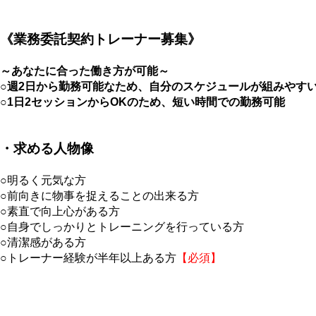
《業務委託契約トレーナー募集》
～あなたに合った働き方が可能～
○週2日から勤務可能なため、自分のスケジュールが組みやす
○1
日
2
セッションから
OK
のため、
短い時間での勤務可能
・求める人物像
○明るく元気な方
○前向きに物事を捉えることの出来る方
○素直で向上心がある方
○自身でしっかりとトレーニングを行っている方
○清潔感がある方
○トレーナー経験が半年以上ある方
【必須】