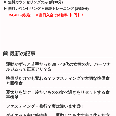
▶ 無料カウンセリングのみ (約30分)
▶ 無料カウンセリング + 体験トレーニング (約60分)
¥4,400-(税込)
※当日入会で体験料【0円】！
最新の記事
運動がずっと苦手だった30・40代の女性の方。パーソナ
ルジムって正直アリ？💪
準備期だけでも変わる？ファスティングで大切な準備食
と回復食
夏太りを防ぐ！冷たいものの食べ過ぎをリセットする食
事術🔰
ファスティング＝修行？実は違います😌！
ダイエット中に筋肉痛…。運動しても大丈夫？休んだ方