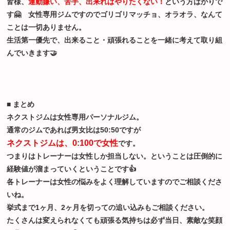
皆様、
運動嫌い、苦手、出来ればやりたくない！
という方ばかりで
す🤗 女性専用ジムですのでゴリゴリマッチョ、オラオラ、なんて
ことは一切ありません。
生活第一優先で、出来ること・頑張れることを一緒に考えて取り組
んでいきます🤝
■ まとめ
ネクストジムは女性専用パーソナルジム。
通常のジムであれば男女比は50:50ですが
ネクストジムは、0:100で女性
です。
つまりはトレーナーは女性しか担当しない。ということは圧倒的に
経験値が溜まっていくということです👍
各トレーナーは女性の悩みをよく理解していますのでご相談くださ
いね。
挙式まで1ヶ月、2ヶ月を切っての追い込みもご相談ください。
たくさんは変えられなくても頑張る気持ちは必ず当日、素敵な笑顔