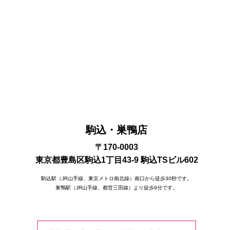
駒込・巣鴨店
〒170-0003
東京都豊島区駒込1丁目43-9 駒込TSビル602
駒込駅（JR山手線、東京メトロ南北線）南口から徒歩30秒です。
巣鴨駅（JR山手線、都営三田線）より徒歩9分です。