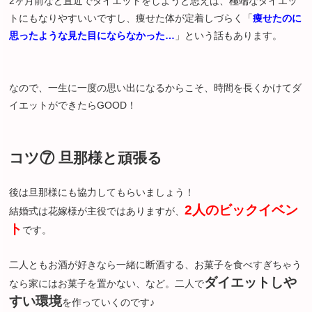
2ヶ月前など直近でダイエットをしようと思えば、極端なダイエッ
トにもなりやすいいですし、痩せた体が定着しづらく「
痩せたのに
思ったような見た目にならなかった…
」という話もあります。
なので、一生に一度の思い出になるからこそ、時間を長くかけてダ
イエットができたらGOOD！
コツ⑦ 旦那様と頑張る
後は旦那様にも協力してもらいましょう！
2
人のビックイベン
結婚式は花嫁様が主役ではありますが、
ト
です。
二人ともお酒が好きなら一緒に断酒する、お菓子を食べすぎちゃう
ダイエットしや
なら家にはお菓子を置かない、など。二人で
すい環境
を作っていくのです♪