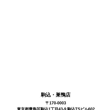
駒込・巣鴨店
〒170-0003
東京都豊島区駒込1丁目43-9 駒込TSビル602