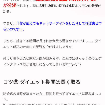
が分泌
されます。特に
22時~26時の時間は成長ホルモンの分泌が
活発。
つまり、
日付が超えてもネットサーフィンをしたりしてれば痩せづ
らいのです…。
しかも、起きてる時間が長ければ食欲も湧きやすいですし…。ダイ
エット成功のためにも早寝を心がけましょう☺︎
何より寝不足の状態だと顔が弛みます。これではせっかくのウェデ
ィングドレス姿が台無しになってしまいます(´°̥̥̥̥̥̥̥̥ω°̥̥̥̥̥̥̥̥｀)
コツ⑥ ダイエット期間は長く取る
結婚式の日時が決まったら、時間を持ってダイエットに励みましょ
う。