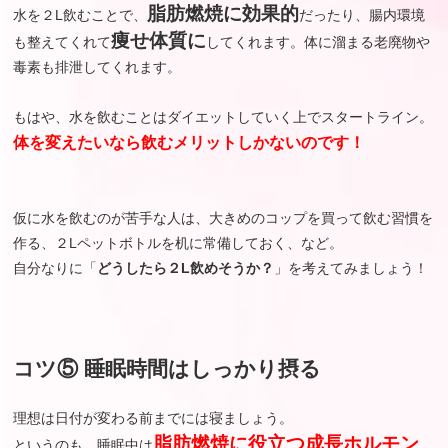
脂肪燃焼に効果的
水を２L飲むことで、
だったり、腸内環境
痩せ体質に
も整えてくれて
してくれます。体に溜まる老廃物や
毒素も排泄してくれます。
もはや、水を飲むことはダイエットしていく上でスタートライン。
体を変えたいなら飲むメリットしかないのです！
仮に水を飲むのが苦手な人は、大きめのコップを買って飲む習慣を
作る、２Lペットボトルを机に常備しておく、など。
自分なりに「
どうしたら２L飲めそうか？
」を考えてみましょう！
コツ⑤ 睡眠時間はしっかり摂る
理想は日付が変わる前までには寝ましょう。
脂肪燃焼に役立つ成長ホルモン
というのも、睡眠中は