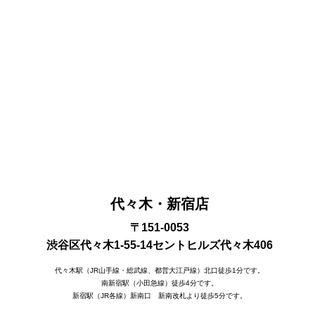
代々木・新宿店
〒151-0053
渋谷区代々木1-55-14セントヒルズ代々木406
代々木駅（JR山手線・総武線、都営大江戸線）北口徒歩1分です。
南新宿駅（小田急線）徒歩4分です。
新宿駅（JR各線）新南口 新南改札より徒歩5分です。