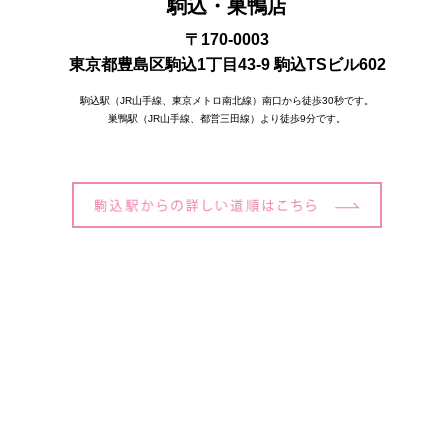
駒込・巣鴨店
〒170-0003
東京都豊島区駒込1丁目43-9 駒込TSビル602
駒込駅（JR山手線、東京メトロ南北線）南口から徒歩30秒です。
巣鴨駅（JR山手線、都営三田線）より徒歩9分です。