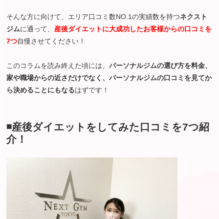
そんな方に向けて、エリア口コミ数NO.1の実績数を持つ
ネクスト
ジム
に通って、
産
後ダイエットに大成功したお客様からの口コミを
7つ
自慢させてください！
このコラムを読み終えた頃には、
パーソナルジムの選び方を料金、
家や職場からの近さだけでなく、パーソナルジムの口コミを見てか
ら決めることにもなる
はずです！
◾️産後ダイエットをしてみた口コミを7つ紹
介！