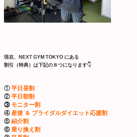
現在、NEXT GYM TOKYO にある
割引（特典）は下記の８つになります👇
①
平日昼割
②
平日朝割
③
モニター割
④
産後 ＆ ブライダルダイエット応援割
⑤
紹介割
⑥
乗り換え割