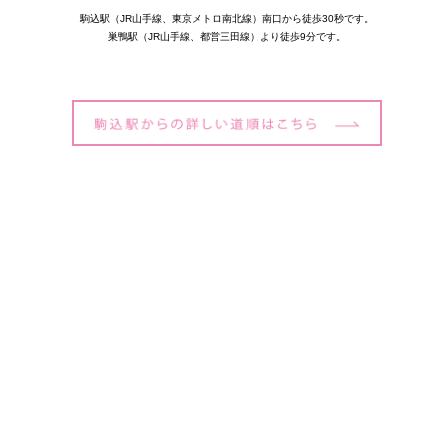
駒込駅（JR山手線、東京メトロ南北線）南口から徒歩30秒です。
巣鴨駅（JR山手線、都営三田線）より徒歩9分です。