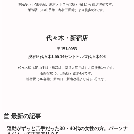
駒込駅（JR山手線、東京メトロ南北線）南口から徒歩30秒です。
巣鴨駅（JR山手線、都営三田線）より徒歩9分です。
代々木・新宿店
〒151-0053
渋谷区代々木1-55-14セントヒルズ代々木406
代々木駅（JR山手線・総武線、都営大江戸線）北口徒歩1分です。
南新宿駅（小田急線）徒歩4分です。
新宿駅（JR各線）新南口 新南改札より徒歩5分です。
最新の記事
運動がずっと苦手だった30・40代の女性の方。パーソナ
ルジムって正直アリ？💪