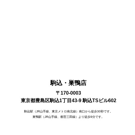
駒込・巣鴨店
〒170-0003
東京都豊島区駒込1丁目43-9 駒込TSビル602
駒込駅（JR山手線、東京メトロ南北線）南口から徒歩30秒です。
巣鴨駅（JR山手線、都営三田線）より徒歩9分です。