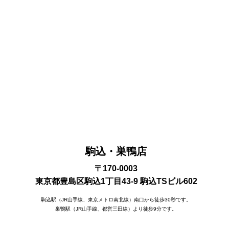
駒込・巣鴨店
〒170-0003
東京都豊島区駒込1丁目43-9 駒込TSビル602
駒込駅（JR山手線、東京メトロ南北線）南口から徒歩30秒です。
巣鴨駅（JR山手線、都営三田線）より徒歩9分です。