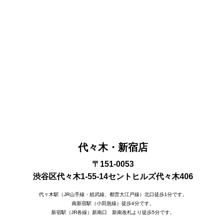
代々木・新宿店
〒151-0053
渋谷区代々木1-55-14セントヒルズ代々木406
代々木駅（JR山手線・総武線、都営大江戸線）北口徒歩1分です。
南新宿駅（小田急線）徒歩4分です。
新宿駅（JR各線）新南口 新南改札より徒歩5分です。