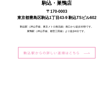
駒込・巣鴨店
〒170-0003
東京都豊島区駒込1丁目43-9 駒込TSビル602
駒込駅（JR山手線、東京メトロ南北線）南口から徒歩30秒です。
巣鴨駅（JR山手線、都営三田線）より徒歩9分です。