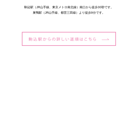
駒込駅（JR山手線、東京メトロ南北線）南口から徒歩30秒です。
巣鴨駅（JR山手線、都営三田線）より徒歩9分です。