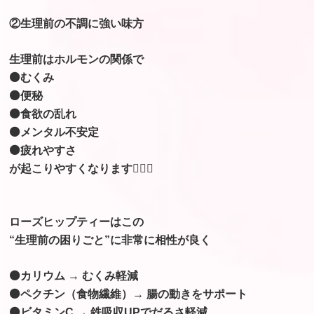
②生理前の不調に強い味方
生理前はホルモンの関係で
⚫むくみ
⚫便秘
⚫食欲の乱れ
⚫メンタル不安定
⚫疲れやすさ
が起こりやすくなります😵‍💫💦
ローズヒップティーはこの
“生理前の困りごと”に非常に相性が良く
⚫カリウム → むくみ軽減
⚫ペクチン（食物繊維）→ 腸の動きをサポート
⚫ビタミンC → 鉄吸収UPでだるさ軽減