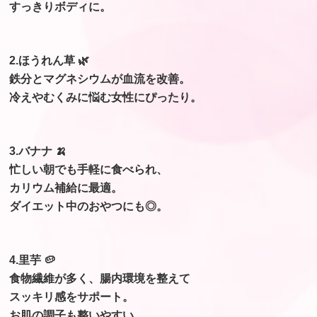
すっきりボディに。
2.ほうれん草 🌿
鉄分とマグネシウムが血流を改善。
冷えやむくみに悩む女性にぴったり。
3.バナナ 🍌
忙しい朝でも手軽に食べられ、
カリウム補給に最適。
ダイエット中のおやつにも◎。
4.里芋 🥔
食物繊維が多く、腸内環境を整えて
スッキリ感をサポート。
お肌の調子も整いやすい。