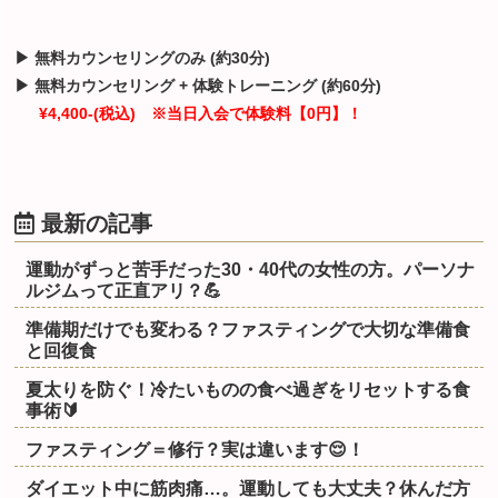
▶ 無料カウンセリングのみ (約30分)
▶ 無料カウンセリング + 体験トレーニング (約60分)
¥4,400-(税込) ※当日入会で体験料【0円】！
最新の記事
運動がずっと苦手だった30・40代の女性の方。パーソナ
ルジムって正直アリ？💪
準備期だけでも変わる？ファスティングで大切な準備食
と回復食
夏太りを防ぐ！冷たいものの食べ過ぎをリセットする食
事術🔰
ファスティング＝修行？実は違います😌！
ダイエット中に筋肉痛…。運動しても大丈夫？休んだ方