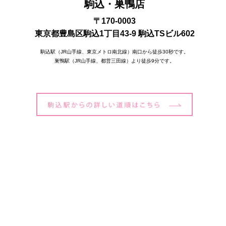
駒込・巣鴨店
〒170-0003
東京都豊島区駒込1丁目43-9 駒込TSビル602
駒込駅（JR山手線、東京メトロ南北線）南口から徒歩30秒です。
巣鴨駅（JR山手線、都営三田線）より徒歩9分です。