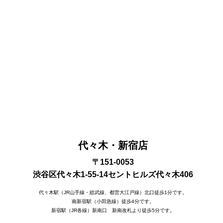
代々木・新宿店
〒151-0053
渋谷区代々木1-55-14セントヒルズ代々木406
代々木駅（JR山手線・総武線、都営大江戸線）北口徒歩1分です。
南新宿駅（小田急線）徒歩4分です。
新宿駅（JR各線）新南口 新南改札より徒歩5分です。