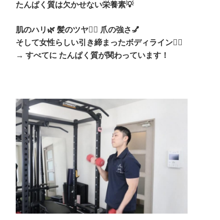
たんぱく質は欠かせない栄養素💡
肌のハリ🌿 髪のツヤ💇‍♀️ 爪の強さ💅
そして女性らしい引き締まったボディライン🏋️‍♀️
→ すべてに たんぱく質が関わっています！