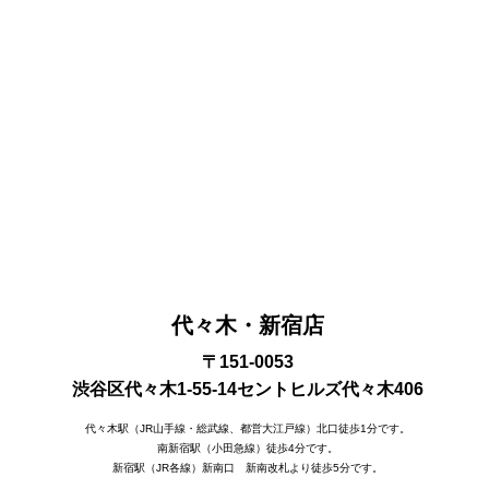
代々木・新宿店
〒151-0053
渋谷区代々木1-55-14セントヒルズ代々木406
代々木駅（JR山手線・総武線、都営大江戸線）北口徒歩1分です。
南新宿駅（小田急線）徒歩4分です。
新宿駅（JR各線）新南口 新南改札より徒歩5分です。