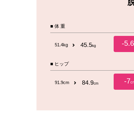
■ 体 重
-5.
45.5
51.4kg
kg
■ ヒップ
-7
84.9
91.9cm
c
cm