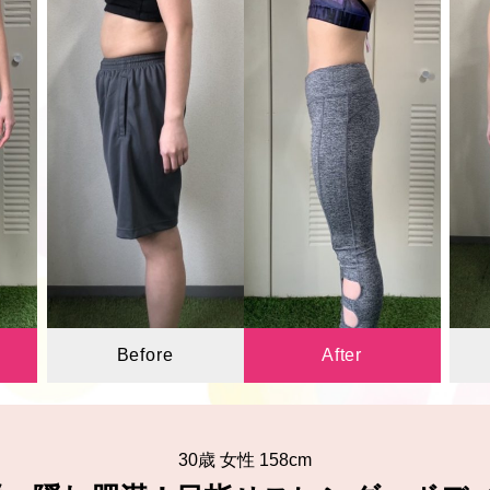
Before
After
30歳 女性 158cm