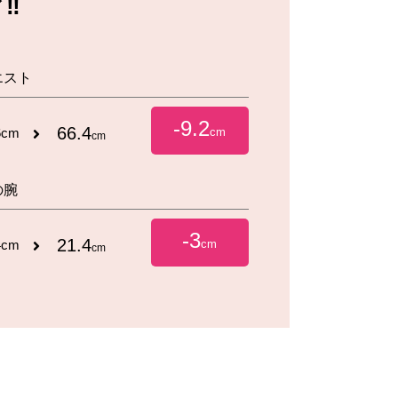
️
エスト
-9.2
66.4
6cm
cm
cm
の腕
-3
21.4
4cm
cm
cm