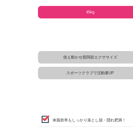
45kg
使え動かせ股関節エクササイズ
スポーツクラブで活動量UP
体脂肪率もしっかり落とし脱・隠れ肥満！