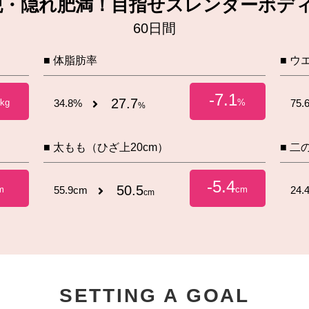
脱・隠れ肥満！目指せスレンダーボディ‼
60日間
■ 体脂肪率
■ ウ
6
-7.1
27.7
kg
34.8%
%
75.
%
■ 太もも（ひざ上20cm）
■ 二
-5.4
50.5
m
55.9cm
cm
24.
cm
SETTING A GOAL