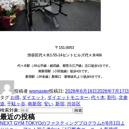
〒151-0053
渋谷区代々木1-55-14セントヒルズ代々木406
代々木駅（JR山手線・総武線、都営大江戸線）北口徒歩1分です。
南新宿駅（小田急線）徒歩4分です。
新宿駅（JR各線）新南口 新南改札より徒歩5分です。
投稿者
wpmaster
投稿日:
2026年6月16日
2026年7月17日
タグ
お得
,
ダイエット
,
ダイエットモニター
,
代々木
,
割引
,
北参
道
,
千駄ヶ谷
,
南新宿
,
安い
,
新宿
,
渋谷区
検索対象:
検索
最近の投稿
NEXT GYM TOKYOのファスティングプログラムが8月1日よ