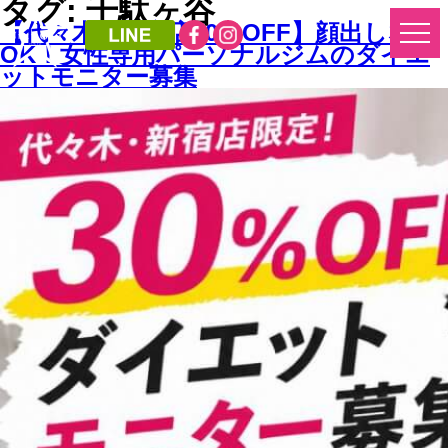
タグ: 千駄ヶ谷
【代々木・新宿店30％OFF】顔出しなし
OK！女性専用パーソナルジムのダイエ
ットモニター募集